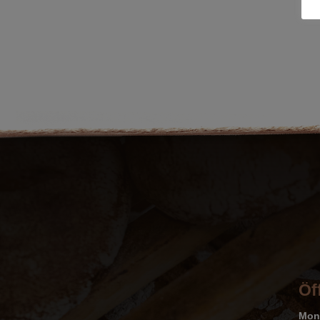
Öf
Mon