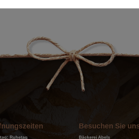
fnungszeiten
Besuchen Sie un
tag: Ruhetag
Bäckerei Abels